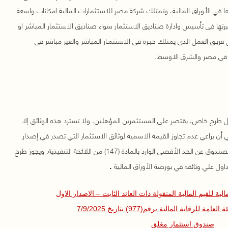
 في الأوراق المالية، وتمتلك شركة مصر للاستثمارات المالية امكانات واسعة
رتها فى تأسيس وادارة صناديق الاستثمار سواء صناديق الاستثمار المباشر او
فريـق العمل الذى يمتلك خبـرة فى الاستثمـار المباشر والغير مباشر فى
ة فى مصر والشرق الاوسط.
طرح خاص، يقتصر على المستثمرين المؤهلين، ولا تسترد هذه الوثائق إلا
أن يراعي عدم تجاوز القيمة الاسمية لوثائق الاستثمار التي تصدر في إصدار
واحد أو عدة إصدارات منسوبة إلي رأس مال الصندوق عن الحد الأقصى الوارد بالمادة (147) من اللائحة التنفيذية. ويجوز طرح
داول علي وثائقه في بورصة الأوراق المالية
.
ة للقيم المالية المنقولة ذات العائد الثابت – الاصدار الاول
 للرقابة المالية برقم(977) بتاريخ 7/9/2025
صندوق استثمار مغلق